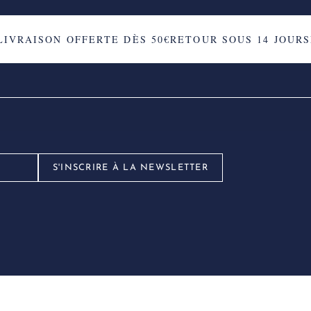
VRAISON OFFERTE DÈS 50€
RETOUR SOUS 14 JOURS
EX
S'INSCRIRE À LA NEWSLETTER