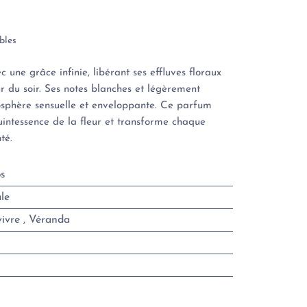
bles
 une grâce infinie, libérant ses effluves floraux
r du soir. Ses notes blanches et légèrement
osphère sensuelle et enveloppante. Ce parfum
uintessence de la fleur et transforme chaque
té.
s
le
vivre
,
Véranda