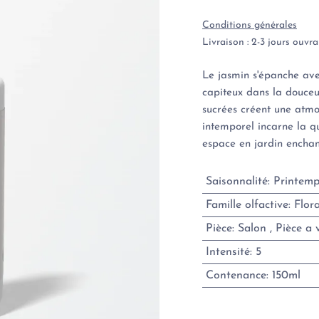
Conditions générales
Livraison : 2-3 jours ouvra
Le jasmin s'épanche avec
capiteux dans la douceu
sucrées créent une atm
intemporel incarne la q
espace en jardin enchan
Saisonnalité
:
Printemp
Famille olfactive
:
Flora
Pièce
:
Salon
,
Pièce a 
Intensité
:
5
Contenance
:
150ml